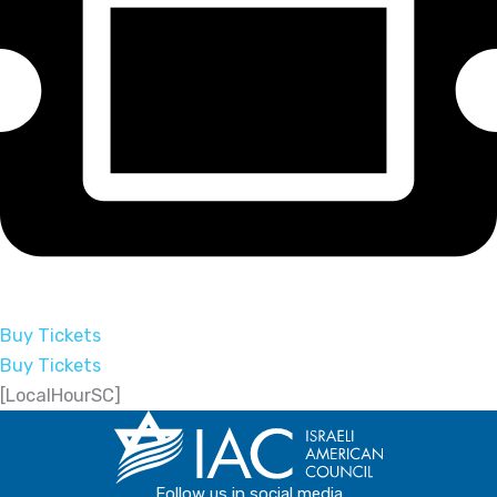
Buy Tickets
Buy Tickets
[LocalHourSC]
Follow us in social media