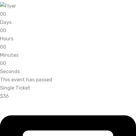
0
0
Days
0
0
Hours
0
0
Minutes
0
0
Seconds
This event has passed
Single Ticket
$36