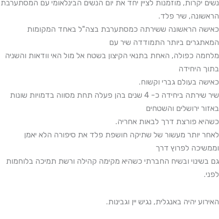
נשים יקרות, מוזמנות לציין יחד את יום הנשים הבינלאומי עם המסתערבת
הראשונה, שיר פלד.
כאישה הראשונה ששירתה כמסתערבת בצה"ל
באחד המקומות
המאתגרים ביותר התמודדה שיר עם
מלחמה כפולה, האחת בתנאי הקיצון בשטח אל מול
האי וודאות והשניה
בתוך היחידה
כאישה בעולם גברי
וקשוח.
שיר שירתה ביחידה כ- 4 שנים בהן פעלה תחת
מסווה בדמויות שונות
באזור ירושלים והשטחים
כשהיא פורצת דרך לבאות אחריה.
לאחר יותר מעשור של שתיקה חושפת פלד את סיפורה
הלא יאמן
וממשיכה לפרוץ דרך
גם בשינוי ובשיח החברתי
כשהיא מקימה קהילה ורשת תמיכה בלוחמות
לפני.
האירוע יהיה באנגלית, נגיש יין וגבינות.