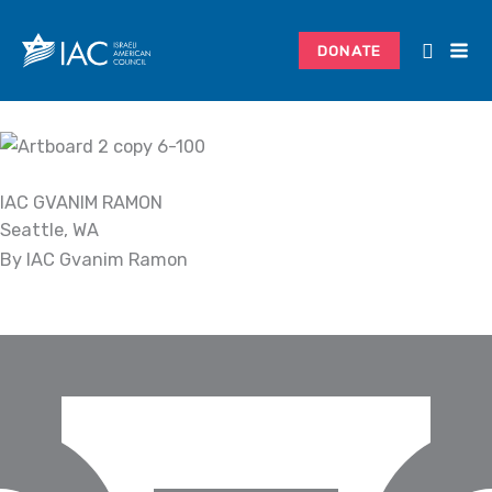
Skip
to
DONATE
content
IAC GVANIM RAMON
Seattle, WA
By IAC Gvanim Ramon