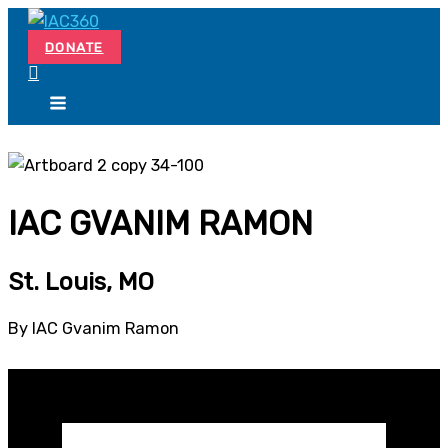
Skip
Search...
to
DONATE
content
IAC GVANIM RAMON
St. Louis, MO
By IAC Gvanim Ramon