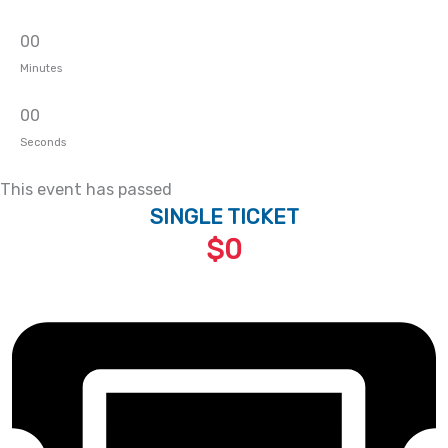
0
0
Minutes
0
0
Seconds
This event has passed
SINGLE TICKET
$0