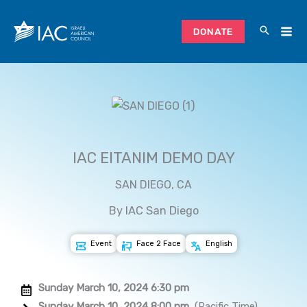
Skip
to
DONATE
content
IAC EITANIM DEMO DAY
SAN DIEGO, CA
By IAC San Diego
Event
Face 2 Face
English
Sunday March 10, 2024 6:30 pm
Sunday March 10, 2024 8:00 pm
(Pacific Time)