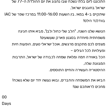
התכוננו ליום בלתי נשכח שבו נחגוג את יום ההולדת ה-77 של
ישראל בחוגגים ישראל,
שיתקיים ב-4 במאי, בין השעות 11:00-16:00 במרכז שפר של IAC
בוודלנד הילס!
הנושא שלנו השנה, "הלב שלי כחול ולבן", מביא איתו חגיגה
משפחתית מיוחדת בסגנון פארק שעשועים!
מצפים לכם מתקנים מרגשים, אוכל ישראלי טעים, הופעות חיות
ופעילויות לכל הגילים –
הכל באווירה חמה ומלאת שמחה לכבודה של ישראל, התרבות
המגוונת שלה,
ההיסטוריה העשירה והחיים התוססים.
הביאו את המשפחה והחברים, ובואו נעשה יחד יום שלא נשכח!
מחכים לראותכם שם!
0
0
Days