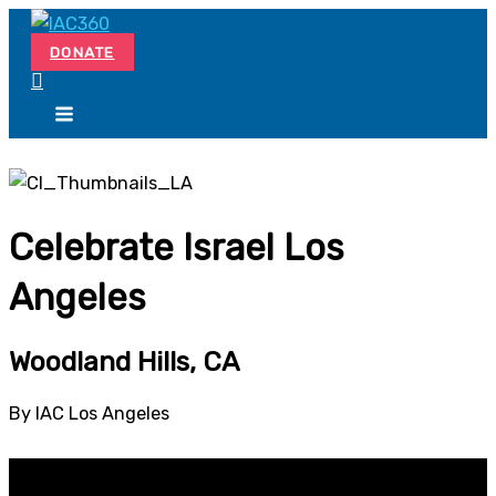
Skip
Search...
to
DONATE
content
Celebrate Israel Los
Angeles
Woodland Hills, CA
By IAC Los Angeles